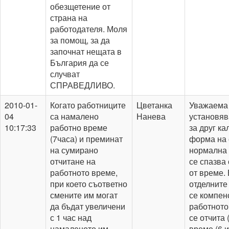
обезщетение от
страна на
работодателя. Моля
за помощ, за да
започнат нещата в
България да се
случват
СПРАВЕДЛИВО.
2010-01-
Когато работниците
Цветанка
Уважаема 
04
са намалено
Нанева
установяв
10:17:33
работно време
за друг ка
(7часа) и преминат
форма на 
на сумирано
нормална п
отчитане на
се спазва
работното време,
от време.
при което съответно
отделните
смените им могат
се компен
да бъдат увеличени
работното
с 1 час над
се отчита
намаленото им
време (6 и