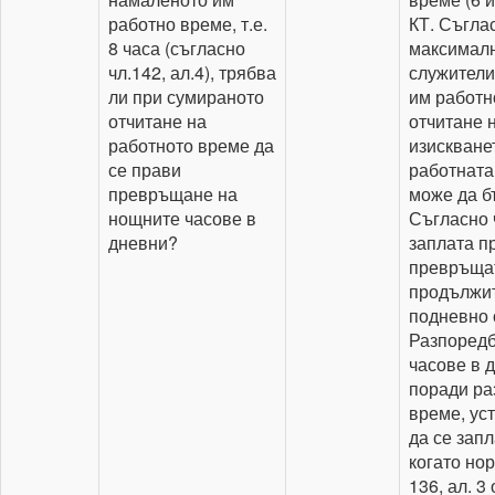
работно време, т.е.
КТ. Съгла
8 часа (съгласно
максималн
чл.142, ал.4), трябва
служители
ли при сумираното
им работн
отчитане на
отчитане н
работното време да
изискванет
се прави
работната
превръщане на
може да бъ
нощните часове в
Съгласно ч
дневни?
заплата п
превръщат
продължит
подневно 
Разпоредб
часове в д
поради ра
време, уст
да се зап
когато но
136, ал. 