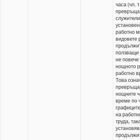
часа (чл. 1
превръщан
служителит
установен
работно мя
видовете 
продължит
ползващи 
не повече 
нощното р
работно в
Това означ
превръщан
нощните ч
време по ч
графиците
на работн
труда, так
установяв
продължит