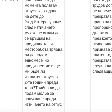
момента ползвам
трудов дог
отпуск за гледане
не повече 
на дете до
прекратяв
2год.Интересуваме
право на 
след изтичането
пропорцио
му,ако не искам да
дължимо о
се връщам на
през което
предишната си
осиновяван
месторабота,трябва
признава 
ли да подам
платен го
едномесечно
прекратяв
предизвестие и ще
следва да
ми бъде ли
следващия 
изплатен отпуск за
2-те години преди
това?Трябва ли да
подам молба за
напускане преди
изтичането на отпус