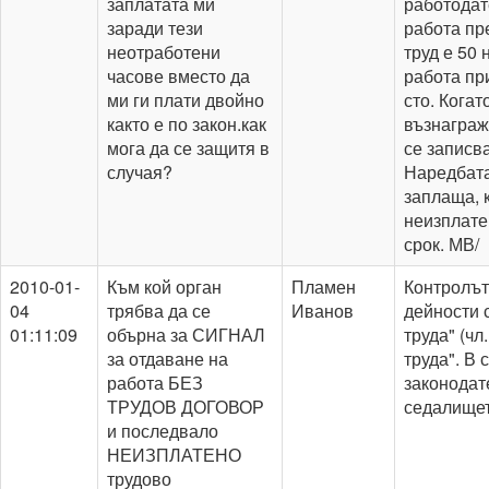
заплатата ми
работодате
заради тези
работа пр
неотработени
труд е 50 
часове вместо да
работа пр
ми ги плати двойно
сто. Когат
както е по закон.как
възнаграж
мога да се защитя в
се записва
случая?
Наредбата
заплаща, 
неизплате
срок. МВ/
2010-01-
Към кой орган
Пламен
Контролът
04
трябва да се
Иванов
дейности 
01:11:09
обърна за СИГНАЛ
труда" (чл
за отдаване на
труда". В 
работа БЕЗ
законодат
ТРУДОВ ДОГОВОР
седалищет
и последвало
НЕИЗПЛАТЕНО
трудово