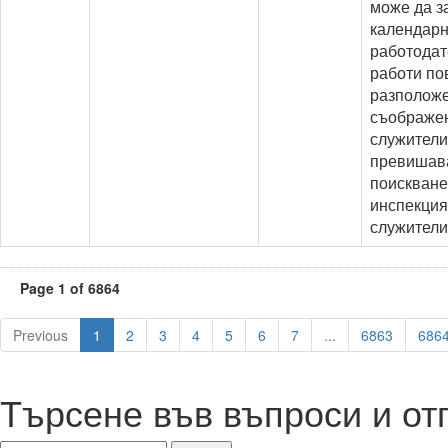
може да з
календарна
работодат
работи по
разположе
съображен
служители
превишава
поискване
инспекция
служители
Page 1 of 6864
Previous
1
2
3
4
5
6
7
...
6863
686
Търсене във въпроси и от