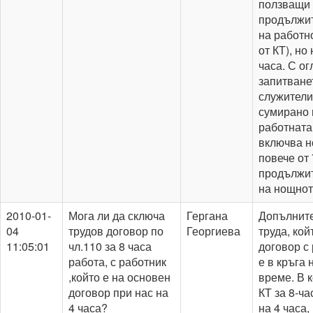
ползващи 
продължит
на работно
от КТ), но
часа. С о
запитване
служители
сумирано 
работната
включва н
повече от
продължит
на нощнот
2010-01-
Мога ли да сключа
Гергана
Допълните
04
трудов договор по
Георгиева
труда, ко
11:05:01
чл.110 за 8 часа
договор с 
работа, с работник
е в кръга
,който е на основен
време. В 
договор при нас на
КТ за 8-ча
4 часа?
на 4 часа,