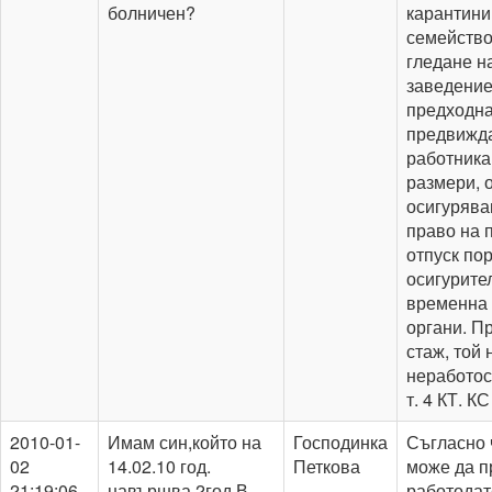
болничен?
карантини
семейство
гледане н
заведениет
предходна
предвижда
работника
размери, 
осигуряван
право на 
отпуск по
осигурите
временна 
органи. П
стаж, той
неработосп
т. 4 КТ. КС
2010-01-
Имам син,който на
Господинка
Съгласно ч
02
14.02.10 год.
Петкова
може да п
21:19:06
навършва 2год.В
работодат