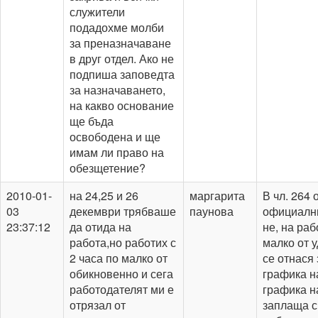
служители
подадохме молби
за преназначаване
в друг отдел. Ако не
подпиша заповедта
за назначаването,
на какво основание
ще бъда
освободена и ще
имам ли право на
обезщетение?
2010-01-
на 24,25 и 26
маргарита
В чл. 264 
03
декември трябваше
паунова
официални
23:37:12
да отида на
не, на ра
работа,но работих с
малко от 
2 часа по малко от
се отнася
обикновенно и сега
графика н
работодателят ми е
графика н
отрязал от
заплаща с