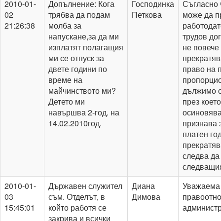
2010-01-
Допълнение: Кога
Господинка
Съгласно ч
02
трябва да подам
Петкова
може да п
21:26:38
молба за
работодат
напускане,за да ми
трудов дог
изплатят полагащия
не повече 
ми се отпуск за
прекратяв
двете години по
право на 
време на
пропорцио
майчинството ми?
дължимо о
Детето ми
през което
навършва 2-год. на
осиновяван
14.02.2010год.
признава 
платен го
прекратяв
следва да
следващия 
2010-01-
Държавен служител
Диана
Уважаема 
03
съм. Отделът, в
Димова
правоотно
15:45:01
който работя се
администр
закрива и всички