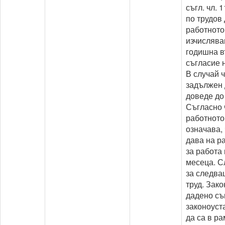
съгл. чл. 
по трудов
работното
изчислява
годишна в
съгласие н
В случай 
задължен 
доведе до 
Съгласно ч
работното
означава,
дава на ра
за работа 
месеца. С
за следва
труд. Зак
дадено съ
законоуст
да са в ра