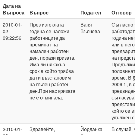
Дата на
Въпроса
Въпрос
Подател
Отговор
2010-01-
През изтеклата
Ваня
Съгласно ч
02
година се наложи
Вълчева
работодат
09:22:56
работниците да
година не
преминат на
или в нег
намален работен
предварит
ден, порази кризата.
на предста
Има ли някакъв
Продължит
срок в който трябва
половинат
да ги възстановим
време. В § 
на пълен работен
2009 г., в
ден.При нас кризата
предвидено
не е отминала.
съгласува
представит
който се 
удължен с
2010-01-
Здравейте,
Йорданка
В случай, 