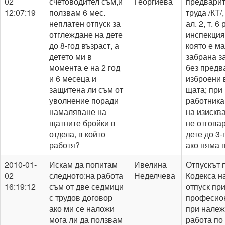
02
счетоводител съм,и
Георгиева
предварите
12:07:19
ползвам 6 мес.
труда /КТ/,
неплатен отпуск за
ал. 2, т.
отглеждане на дете
инспекция
до 8-год възраст, а
която е м
детето ми в
забрана з
момента е на 2 год
без предв
и 6 месеца и
изброени 
защитена ли съм от
щата; при
уволнение поради
работника
намаляване на
на изискв
щатните бройки в
не отгова
отдела, в който
дете до 3
работя?
ако няма 
2010-01-
Искам да попитам
Ивелина
Отпускът п
02
следното:на работа
Неделчева
Кодекса на
16:19:12
съм от две седмици
отпуск пр
с трудов договор
професион
ако ми се наложи
при належ
мога ли да ползвам
работа по